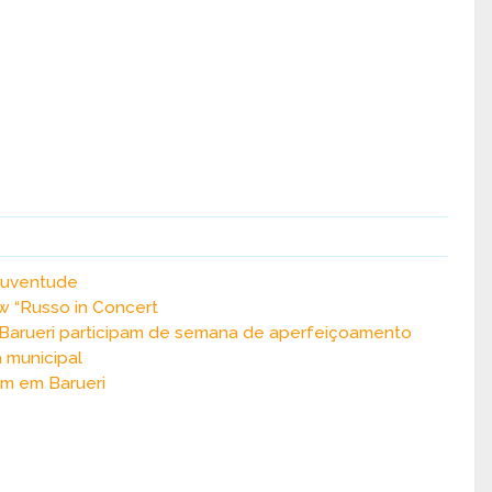
a Juventude
w “Russo in Concert
e Barueri participam de semana de aperfeiçoamento
a municipal
em em Barueri