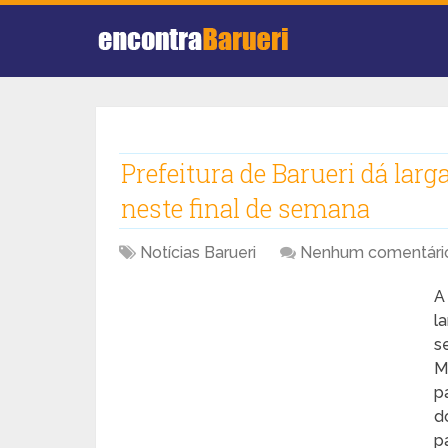
Prefeitura de Barueri dá la
neste final de semana
Notícias Barueri
Nenhum comentári
A
l
s
M
p
d
p