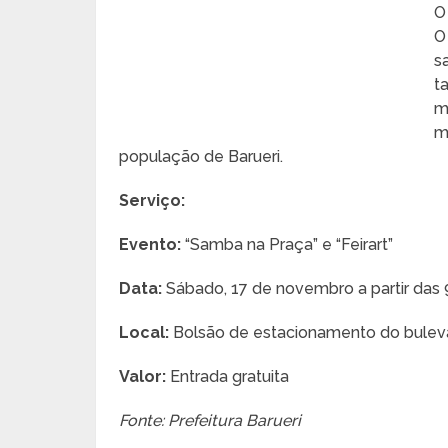
O
O
s
t
m
m
população de Barueri.
Serviço:
Evento:
“Samba na Praça” e “Feirart”
Data:
Sábado, 17 de novembro a partir das 
Local:
Bolsão de estacionamento do buleva
Valor:
Entrada gratuita
Fonte: Prefeitura Barueri