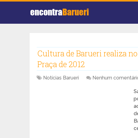
Cultura de Barueri realiza n
Praça de 2012
Notícias Barueri
Nenhum comentári
S
p
a
d
B
ce