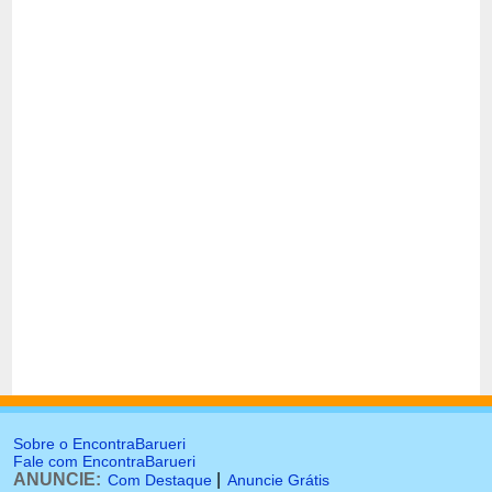
Sobre o EncontraBarueri
Fale com EncontraBarueri
ANUNCIE:
|
Com Destaque
Anuncie Grátis