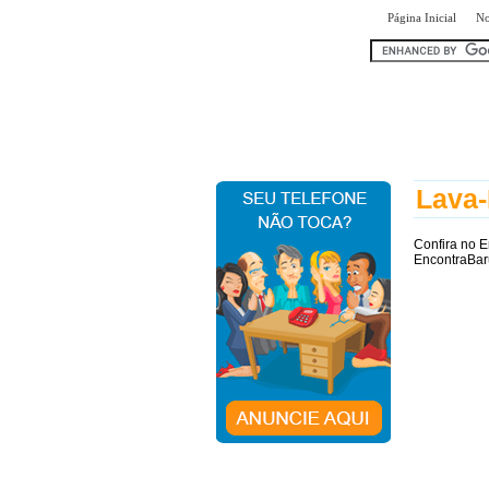
|
Página Inicial
No
encontr
Lava-
Confira no 
EncontraBar