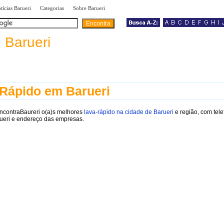
|
|
|
tícias Barueri
Categorias
Sobre Barueri
a
Barueri
Rápido em Barueri
EncontraBaureri o(a)s melhores
lava-rápido na cidade de Barueri
e região, com tel
ueri e endereço das empresas.