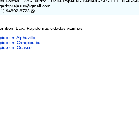
ns Fontes, 188 - Bairro: Parque Imperial - Barueri - SP - CEP: 06462-
ogerioprajesus@gmail.com
(11) 94892-8728
também Lava Rápido nas cidades vizinhas:
ido em Alphaville
pido em Carapicuíba
pido em Osasco