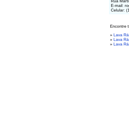
Rua Marti
E-mail: r
Celular: 
Encontre 
»
Lava Ráp
»
Lava Rá
»
Lava Rá