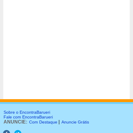
Sobre o EncontraBarueri
Fale com EncontraBarueri
ANUNCIE:
|
Com Destaque
Anuncie Grátis