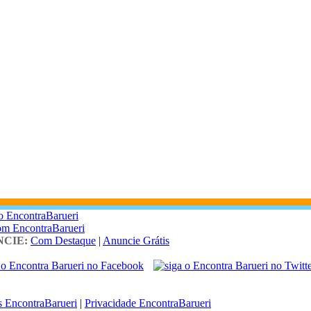
o EncontraBarueri
om EncontraBarueri
CIE:
Com Destaque
|
Anuncie Grátis
 EncontraBarueri
|
Privacidade EncontraBarueri