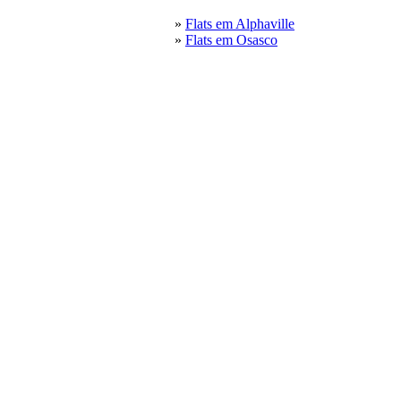
»
Flats em Alphaville
»
Flats em Osasco