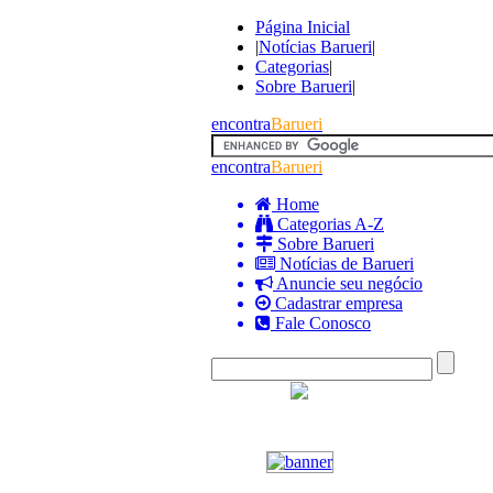
Página Inicial
|
Notícias Barueri
|
Categorias
|
Sobre Barueri
|
encontra
Barueri
encontra
Barueri
Home
Categorias A-Z
Sobre Barueri
Notícias de Barueri
Anuncie seu negócio
Cadastrar empresa
Fale Conosco