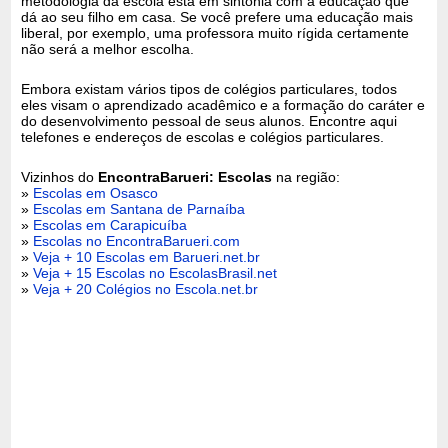
metodologia da escola está em sintonia com a educação que
dá ao seu filho em casa. Se você prefere uma educação mais
liberal, por exemplo, uma professora muito rígida certamente
não será a melhor escolha.
Embora existam vários tipos de colégios particulares, todos
eles visam o aprendizado acadêmico e a formação do caráter e
do desenvolvimento pessoal de seus alunos. Encontre aqui
telefones e endereços de escolas e colégios particulares.
Vizinhos do
EncontraBarueri: Escolas
na região:
»
Escolas em Osasco
»
Escolas em Santana de Parnaíba
»
Escolas em Carapicuíba
»
Escolas no EncontraBarueri.com
»
Veja + 10 Escolas em Barueri.net.br
»
Veja + 15 Escolas no EscolasBrasil.net
»
Veja + 20 Colégios no Escola.net.br