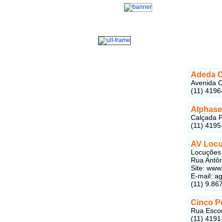
Adeda 
Avenida C
(11) 4196
Alphase
Calçada F
(11) 4195
AV Locu
Locuções 
Rua Antôn
Site: www
E-mail: 
(11) 9.86
Cinco P
Rua Escor
(11) 4191