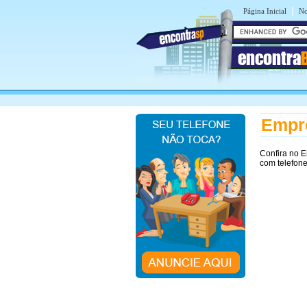
|
Página Inicial
No
encontra
Empr
Confira no 
com telefon