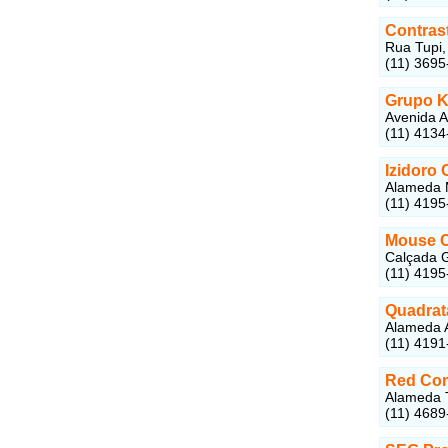
Contras
Rua Tupi,
(11) 3695
Grupo K
Avenida A
(11) 4134
Izidoro
Alameda M
(11) 4195
Mouse C
Calçada G
(11) 4195
Quadrat
Alameda A
(11) 4191
Red Com
Alameda T
(11) 4689