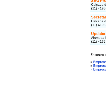
SEG Pr
Calçada d
(11) 4193
Secretar
Calçada d
(11) 4195
Updater
Alameda M
(11) 4166
Encontre 
»
Empresa
»
Empresa
»
Empresa