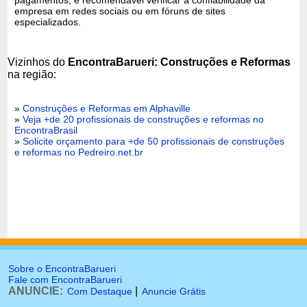
pagamentos, é recomendável verificar a confiabilidade da
empresa em redes sociais ou em fóruns de sites
especializados.
Vizinhos do
EncontraBarueri: Construções e Reformas
na região:
»
Construções e Reformas em Alphaville
»
Veja +de 20 profissionais de construções e reformas no
EncontraBrasil
»
Solicite orçamento para +de 50 profissionais de construções
e reformas no Pedreiro.net.br
Sobre o EncontraBarueri
Fale com EncontraBarueri
ANUNCIE:
|
Com Destaque
Anuncie Grátis