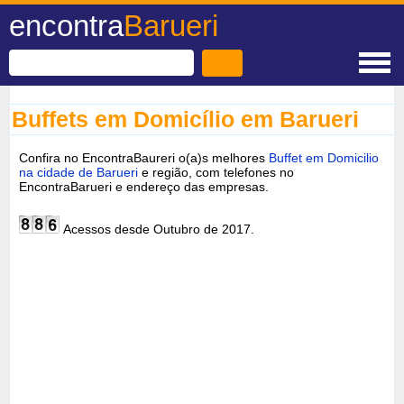
encontra
Barueri
Buffets em Domicílio em Barueri
Confira no EncontraBaureri o(a)s melhores
Buffet em Domicilio
na cidade de Barueri
e região, com telefones no
EncontraBarueri e endereço das empresas.
Acessos desde Outubro de 2017.