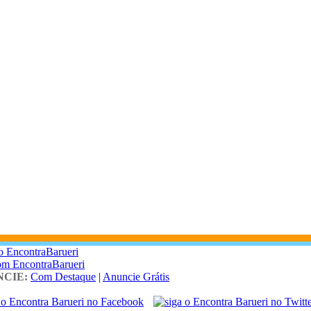
o EncontraBarueri
om EncontraBarueri
CIE:
Com Destaque
|
Anuncie Grátis