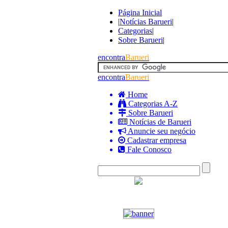
Página Inicial
|
Notícias Barueri
|
Categorias
|
Sobre Barueri
|
encontra
Barueri
encontra
Barueri
Home
Categorias A-Z
Sobre Barueri
Notícias de Barueri
Anuncie seu negócio
Cadastrar empresa
Fale Conosco