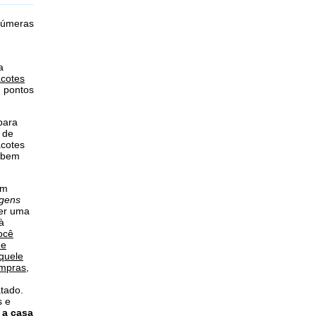
inúmeras
a
cotes
, pontos
para
, de
acotes
sabem
em
agens
ver uma
à
ocê
de
aquele
ompras
,
atado.
s e
e a casa