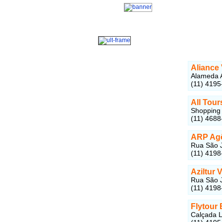
Aliance
Alameda A
(11) 4195
All Tou
Shopping 
(11) 4688
ARP Agê
Rua São J
(11) 4198
Aziltur 
Rua São J
(11) 4198
Flytour
Calçada L