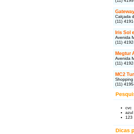
(11) 4195
Gateway
Calçada d
(11) 4191
Iris Sol
Avenida M
(11) 4192
Megtur 
Avenida M
(11) 4192
MC2 Tu
Shopping 
(11) 4195
Pesqui
cvc
azul
123 
Dicas 