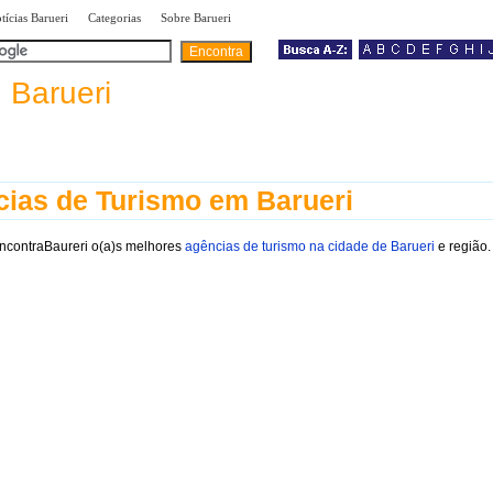
|
|
|
tícias Barueri
Categorias
Sobre Barueri
a
Barueri
ias de Turismo em Barueri
EncontraBaureri o(a)s melhores
agências de turismo na cidade de Barueri
e região.