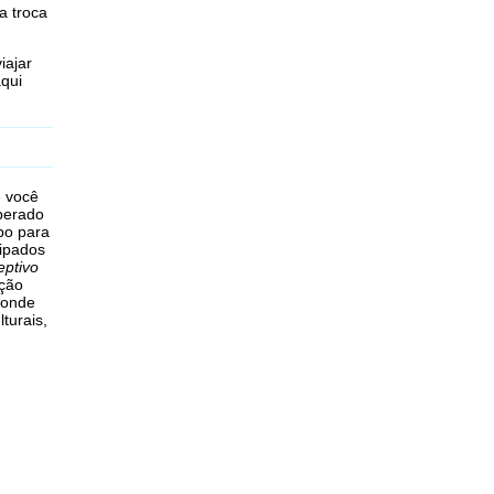
a troca
iajar
qui
e você
sperado
po para
cipados
eptivo
nção
 onde
turais,