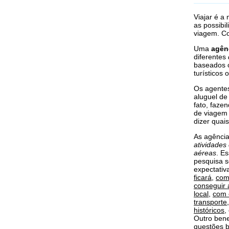
Viajar é a
as possibi
viagem. C
Uma
agên
diferentes
baseados 
turísticos 
Os agentes
aluguel de 
fato, faze
de viagem 
dizer quai
As agência
atividades 
aéreas
. E
pesquisa s
expectativ
ficará
,
com
conseguir 
local
,
com 
transporte
históricos
,
Outro bene
questões b