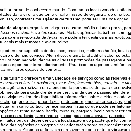
 melhor forma de conhecer o mundo. Com tantos locais variados, são 
lidades de roteiro, o que torna difícil a missão de organizar de uma boa
om isso, contratar uma
agência de turismo
pode ser uma boa opção.
cia de viagens
organizam viagens de curto, médio e longo prazo, par
destinos nacionais e internacionais
. Muitas agências trabalham com
pa
ou não em
temporada de férias
, que podem ter destinos mais exóticos
ou locais mais remotos e aventureiros.
 podem dar sugestões de destinos, passeios, melhores hotéis, locais 
carro e demais serviços. Além disso, é uma tarefa difícil saber se está
ndo um bom negócio, dentre as diversas promoções de passagens e p
que surgem na internet diariamente. Para isso, os agentes também 
s as melhores opções de compra.
s de turismo oferecem uma variedade de serviços como as reservas 
e eventos culturais
,
traslados
,
excursões
,
intercâmbios
,
cruzeiros
e
vi
ssas agências realizam um atendimento personalizado, para desenvol
ob medida para cada cliente e se certificar de que o passeio atenderá 
a do viajante além de disponibilizar informações sobre a cidade onde
v
o chegar
,
onde fica
,
o que fazer
,
onde comer
,
onde obter serviços
,
on
alugar um carro ou táxi
,
fornece mapas
,
listas do que pode ser feito n
opções de restaurantes
,
hotéis
,
museus
,
parques
,
locais para fazer c
,
passeios radicais
,
caminhadas
,
pesca
,
passeios a cavalo
,
passeios
 e muitos outros, dependendo da localização e do pacote que foi contr
fício das agências de viagens é ter orientação sobre os procedimento
urocráticas. Algumas agências ainda fazem a ponte entre o
viajante 