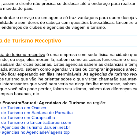
o
, assim o cliente não precisa se deslocar até o endereço para realizar 
la moeda do país.
contratar o serviço de um agente só traz vantagens para quem deseja v
ilidade e sem dores de cabeça com questões burocráticas. Encontre a
e endereços de clubes e agências de viagem e turismo.
a de Turismo Receptivo
ia de turismo receptivo
é uma empresa com sede física na cidade qu
tando, ou seja, eles moram lá, sabem como as coisas funcionam e o e
 saibam dar dicas bacanas. Estas agências sabem as distâncias e tem
ada atrativo, sabem como agendar visitas ou comprar ingressos ante
não ficar esperando em filas intermináveis. As
agências de turismo rec
de turismo que vão lhe orientar sobre o que visitar, chamarão sua ate
s interessantes que você nem veria se ninguém lhe mostrasse, sabem
que você não pode perder, falam seu idioma, sabem das diferenças cul
mpras bacanas, etc.
do
EncontraBarueri: Agendcias de Turismo
na região:
 de Turismo em Osasco
 de Turismo em Santana de Parnaíba
 de Turismo em Carapicuíba
 de Turismo no EncontraBarueri.com
0 Agências de Turismo Barueri.net.br
0 agências no AgenciadeViagens.top