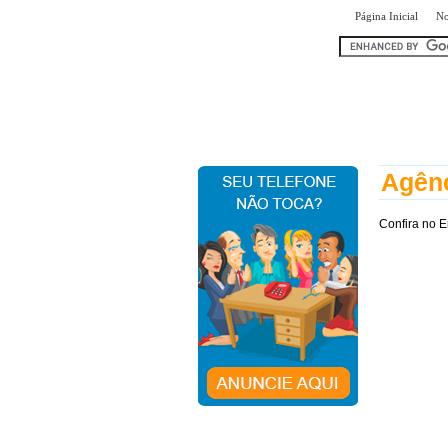
|
Página Inicial
No
encontr
Agênc
Confira no 