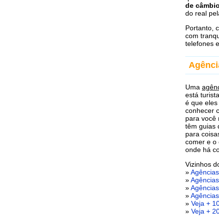
de câmbi
do real pe
Portanto, 
com tranqu
telefones 
Agênci
Uma
agênc
está turis
é que eles
conhecer c
para você 
têm guias 
para coisa
comer e o 
onde há co
Vizinhos 
»
Agências
»
Agências
»
Agências
»
Agências
»
Veja + 1
»
Veja + 2