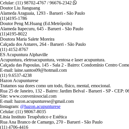
Celular: (11) 98702-4767 / 96676-2342
Doutor Liu Jianguang
Alameda Araguaia, 1293 - Barueri - São Paulo
(11)4195-1786
Doutor Peng M.Huang (Ed.Metrópolis)
Alameda Itapecuru, 645 - Barueri - São Paulo
(11)4195-8022
Doutora Maria Salete Moreira
Calçada dos Antares, 264 - Barueri - São Paulo
(11) 4152-8767
ES Acupuntura Alphaville
Acupuntura, eletroacupuntura, ventosa e laser acupuntura.
Calçada das Papoulas, 145 - Sala 2 - Bairro: Condomínio Centro Comer
E-mail: laine.santos09@hotmail.com
(11) 9.6537-4238
Hazon Acupunturese
Tratamos sua dores como um todo, físico, mental, emocional.
Rua 25 de Janeiro, 132 - Bairro: Jardim Belval - Barueri - SP - CEP: 
Site: www.conveniosocial.com
E-mail: hazon.acupunturese@gmail.com
Instagram:
@hazon.acupunturese
Celular: (11) 98067-8035
Litsia Instituto Terapêutico e Estética
Rua Ana Branco de Camargo, 270 - Barueri - São Paulo
(11) 4706-4416