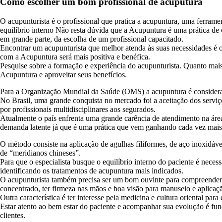
Como escolher um bom profissional de acuputura
O acupunturista é o profissional que pratica a acupuntura, uma ferram
equilíbrio interno Não resta dúvida que a Acupuntura é uma prática d
em grande parte, da escolha de um profissional capacitado.
Encontrar um acupunturista que melhor atenda às suas necessidades é o 
com a Acupuntura será mais positiva e benéfica.
Pesquise sobre a formação e experiência do acupunturista. Quanto mais 
Acupuntura e aproveitar seus benefícios.
Para a Organização Mundial da Saúde (OMS) a acupuntura é consider
No Brasil, uma grande conquista no mercado foi a aceitação dos serviç
por profissionais multidisciplinares aos segurados.
Atualmente o país enfrenta uma grande carência de atendimento na área 
demanda latente já que é uma prática que vem ganhando cada vez mais
O método consiste na aplicação de agulhas filiformes, de aço inoxidável
de “meridianos chineses”.
Para que o especialista busque o equilíbrio interno do paciente é neces
identificando os tratamentos de acupuntura mais indicados.
O acupunturista também precisa ser um bom ouvinte para compreender o 
concentrado, ter firmeza nas mãos e boa visão para manuseio e aplicaç
Outra característica é ter interesse pela medicina e cultura oriental p
Estar atento ao bem estar do paciente e acompanhar sua evolução é fund
clientes.