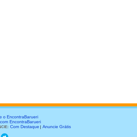
e o EncontraBarueri
 com EncontraBarueri
Com Destaque
Anuncie Grátis
CIE:
|