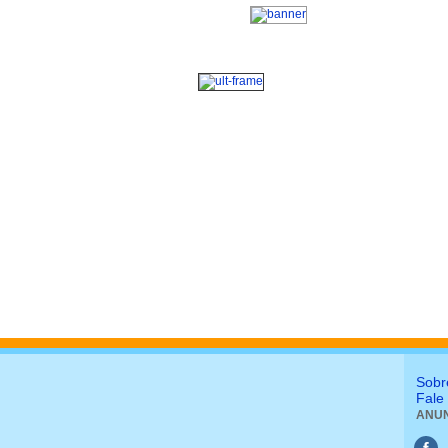
Sobr
Fale
ANUN